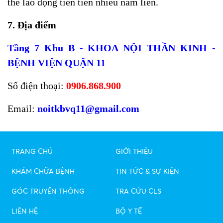
thể lao động tiên tiến nhiều năm liền.
7. Địa điểm
Tầng 7 Khu B - KHOA NỘI THẦN KINH -
BỆNH VIỆN QUẬN 11
Số điện thoại:
0906.868.900
Email:
noitkbvq11@gmail.com
TRANG CHỦ
GIỚI THIỆU
KHÁM CHỮA BỆNH
TIN TỨC & SỰ KIỆN
GÓC TRUYỀN THÔNG
TRA CỨU CLS
LIÊN HỆ
BỘ Y TẾ