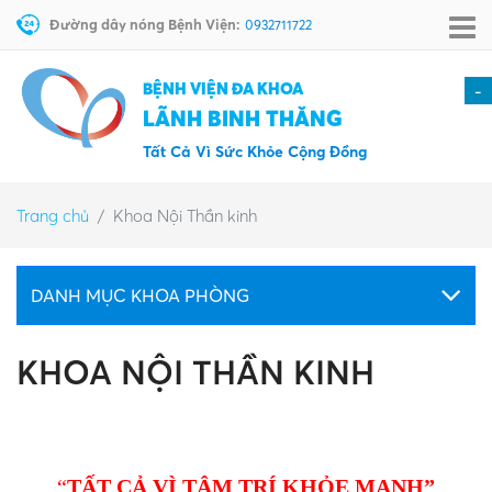
Đường dây nóng Bệnh Viện:
0932711722
BỆNH VIỆN ĐA KHOA
-
LÃNH BINH THĂNG
Tất Cả Vì Sức Khỏe Cộng Đồng
Trang chủ
Khoa Nội Thần kinh
DANH MỤC KHOA PHÒNG
KHOA NỘI THẦN KINH
“
TẤT CẢ VÌ TÂM TRÍ KHỎE MẠNH”