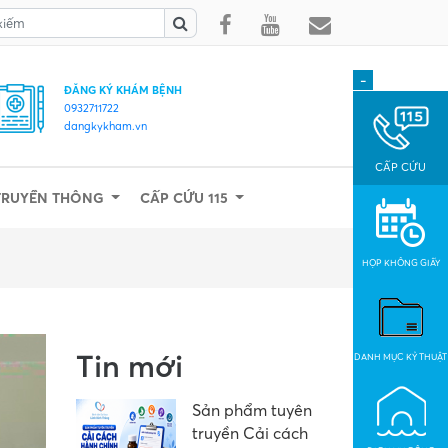
-
ĐĂNG KÝ KHÁM BỆNH
0932711722
dangkykham.vn
CẤP CỨU
TRUYỀN THÔNG
CẤP CỨU 115
HỌP KHÔNG GIẤY
Tin mới
DANH MỤC KỶ THUẬT
Sản phẩm tuyên
truyền Cải cách