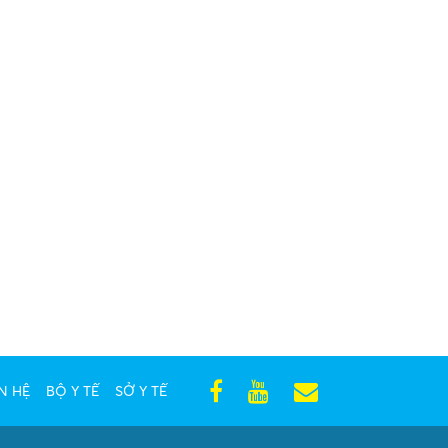
N HỆ
BỘ Y TẾ
SỞ Y TẾ