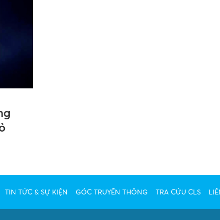
ng
ỏ
TIN TỨC & SỰ KIỆN
GÓC TRUYỀN THÔNG
TRA CỨU CLS
LIÊ