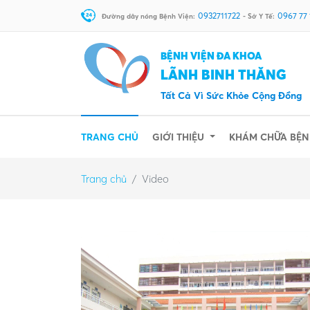
0932711722
0967 77
Đường dây nóng Bệnh Viện:
- Sở Y Tế:
BỆNH VIỆN ĐA KHOA
LÃNH BINH THĂNG
Tất Cả Vì Sức Khỏe Cộng Đồng
(CURRENT)
TRANG CHỦ
GIỚI THIỆU
KHÁM CHỮA BỆ
Trang chủ
Video