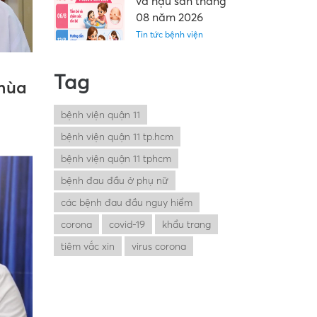
và hậu sản tháng
08 năm 2026
Tin tức bệnh viện
Tag
 mùa
bệnh viện quận 11
bệnh viện quận 11 tp.hcm
bệnh viện quận 11 tphcm
bệnh đau đầu ở phụ nữ
các bệnh đau đầu nguy hiểm
corona
covid-19
khẩu trang
tiêm vắc xin
virus corona