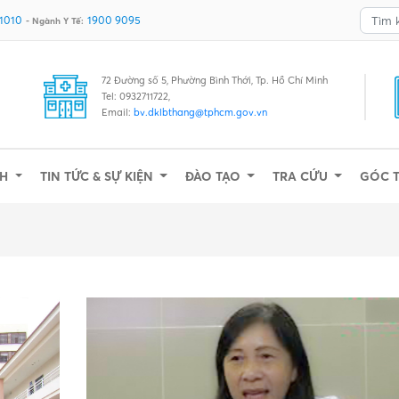
 1010
1900 9095
- Ngành Y Tế:
72 Đường số 5, Phường Bình Thới, Tp. Hồ Chí Minh
Tel: 0932711722,
Email:
bv.dklbthang@tphcm.gov.vn
NH
TIN TỨC & SỰ KIỆN
ĐÀO TẠO
TRA CỨU
GÓC 