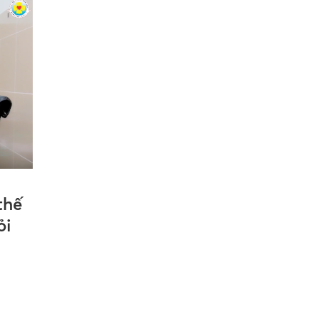
thế
ỏi