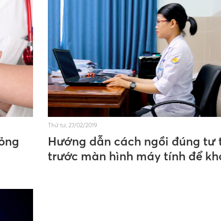
Thứ tư, 27/02/2019
bỏng
Hướng dẫn cách ngồi đúng tư 
trước màn hình máy tính để kh
đau mắt và cột sống