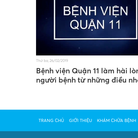
Thứ ba, 26/02/2019
Bệnh viện Quận 11 làm hài lò
người bệnh từ những điều nh
nhất
TRANG CHỦ
GIỚI THIỆU
KHÁM CHỮA BỆNH