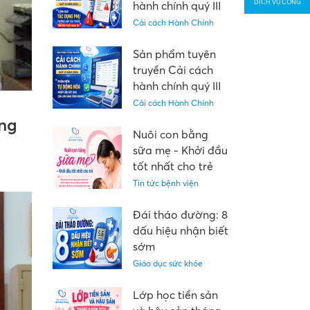
DỊCH VỤ CÔNG
hành chính quý III
năm 2026: "Cảnh
Cải cách Hành Chính
báo tác dụng phụ
thường gặp của
Sản phẩm tuyên
thuốc trên đơn
truyền Cải cách
thuốc ngoại trú"
hành chính quý III
năm 2026: “Phần
Cải cách Hành Chính
mềm tự động hóa
ng
nhập liệu kết quả
Nuôi con bằng
cận lâm sàng trên
sữa mẹ - Khởi đầu
Medinet”
tốt nhất cho trẻ
Tin tức bệnh viện
Đái tháo đường: 8
dấu hiệu nhận biết
sớm
Giáo dục sức khỏe
Lớp học tiền sản