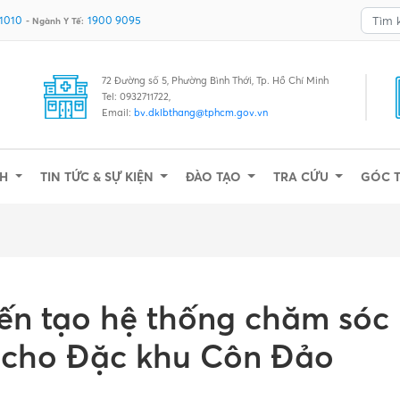
 1010
1900 9095
- Ngành Y Tế:
72 Đường số 5, Phường Bình Thới, Tp. Hồ Chí Minh
Tel: 0932711722,
Email:
bv.dklbthang@tphcm.gov.vn
NH
TIN TỨC & SỰ KIỆN
ĐÀO TẠO
TRA CỨU
GÓC 
iến tạo hệ thống chăm sóc
n cho Đặc khu Côn Đảo