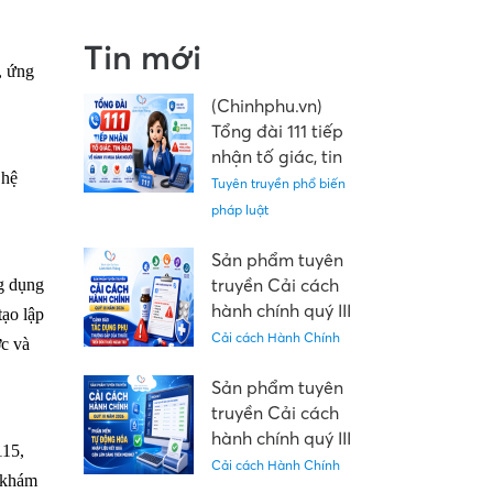
Tin mới
, ứng
(Chinhphu.vn)
Tổng đài 111 tiếp
nhận tố giác, tin
 hệ
báo về hành vi
Tuyên truyền phổ biến
mua bán người
pháp luật
Sản phẩm tuyên
truyền Cải cách
g dụng
hành chính quý III
tạo lập
năm 2026: "Cảnh
Cải cách Hành Chính
ợc và
báo tác dụng phụ
thường gặp của
Sản phẩm tuyên
thuốc trên đơn
truyền Cải cách
thuốc ngoại trú"
hành chính quý III
115,
năm 2026: “Phần
Cải cách Hành Chính
t khám
mềm tự động hóa