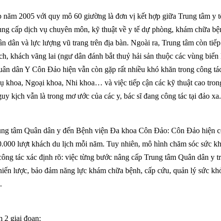
năm 2005 với quy mô 60 giường là đơn vị kết hợp giữa Trung tâm y t
ng cấp dịch vụ chuyên môn, kỹ thuật về y tế dự phòng, khám chữa bệ
n dân và lực lượng vũ trang trên địa bàn. Ngoài ra, Trung tâm còn tiế
ịch, khách vãng lai (ngư dân đánh bắt thuỷ hải sản thuộc các vùng biển 
Quân dân Y Côn Đảo hiện vẫn còn gặp rất nhiều khó khăn trong công t
hụ khoa, Ngoại khoa, Nhi khoa… và việc tiếp cận các kỹ thuật cao tron
uy kịch vẫn là trong mơ ước của các y, bác sĩ đang công tác tại đảo xa.
Trung tâm Quân dân y đến Bệnh viện Đa khoa Côn Đảo
: Côn Đảo hiện 
.000 lượt khách du lịch mỗi năm. Tuy nhiên, mô hình chăm sóc sức kh
ông tác xác định rõ: việc từng bước nâng cấp Trung tâm Quân dân y t
iến lược, bảo đảm năng lực khám chữa bệnh, cấp cứu, quản lý sức kh
.
m 2 giai đoạn: