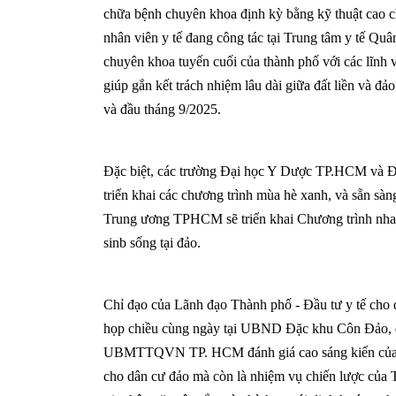
chữa bệnh chuyên khoa định kỳ bằng kỹ thuật cao ch
nhân viên y tế đang công tác tại Trung tâm y tế Q
chuyên khoa tuyến cuối của thành phố với các lĩnh
giúp gắn kết trách nhiệm lâu dài giữa đất liền và đả
và đầu tháng 9/2025.
Đặc biệt, các trường Đại học Y Dược TP.HCM và Đại
triển khai các chương trình mùa hè xanh, và sẵn sà
Trung ương TPHCM sẽ triển khai Chương trình nha 
sinb sống tại đảo.
Chỉ đạo của Lãnh đạo Thành phố - Đầu tư y tế cho đả
họp chiều cùng ngày tại UBND Đặc khu Côn Đảo, 
UBMTTQVN TP. HCM đánh giá cao sáng kiến của ngàn
cho dân cư đảo mà còn là nhiệm vụ chiến lược của 