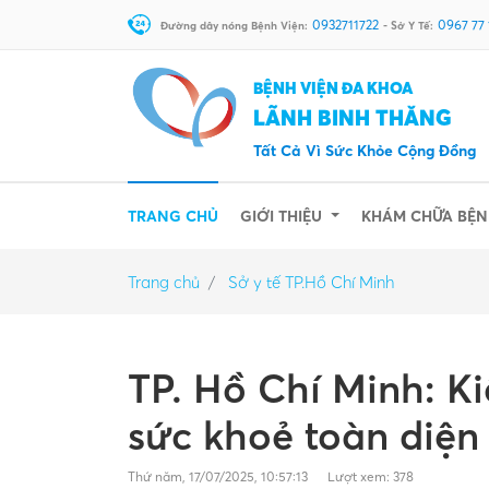
0932711722
0967 77
Đường dây nóng Bệnh Viện:
- Sở Y Tế:
BỆNH VIỆN ĐA KHOA
LÃNH BINH THĂNG
Tất Cả Vì Sức Khỏe Cộng Đồng
(CURRENT)
TRANG CHỦ
GIỚI THIỆU
KHÁM CHỮA BỆ
Trang chủ
Sở y tế TP.Hồ Chí Minh
TP. Hồ Chí Minh: K
sức khoẻ toàn diệ
Thứ năm, 17/07/2025, 10:57:13
Lượt xem: 378