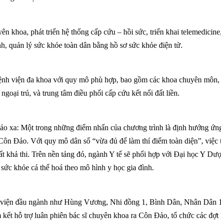
ên khoa, phát triển hệ thống cấp cứu – hồi sức, triển khai telemedicine
nh, quản lý sức khỏe toàn dân bằng hồ sơ sức khỏe điện tử.
Bệnh viện đa khoa với quy mô phù hợp, bao gồm các khoa chuyên môn,
ngoại trú, và trung tâm điều phối cấp cứu kết nối đất liền.
đảo xa
: Một trong những điểm nhấn của chương trình là định hướng ứn
Côn Đảo. Với quy mô dân số “vừa đủ để làm thí điểm toàn diện”, việc 
rất khả thi. Trên nền tảng đó, ngành Y tế sẽ phối hợp với Đại học Y Dư
ý sức khỏe cá thể hoá theo mô hình y học gia đình.
 viện đầu ngành như Hùng Vương, Nhi đồng 1, Bình Dân, Nhân Dân 
kết hỗ trợ luân phiên bác sĩ chuyên khoa ra Côn Đảo, tổ chức các đợ