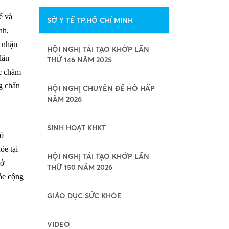
ế và
SỞ Y TẾ TP.HỒ CHÍ MINH
nh,
p nhận
HỘI NGHỊ TÁI TẠO KHỚP LẦN
lân
THỨ 146 NĂM 2025
ác chăm
g chẩn
HỘI NGHỊ CHUYÊN ĐỀ HÔ HẤP
NĂM 2026
SINH HOẠT KHKT
có
ỏe tại
HỘI NGHỊ TÁI TẠO KHỚP LẦN
rở
THỨ 150 NĂM 2026
ỏe cộng
GIÁO DỤC SỨC KHỎE
VIDEO