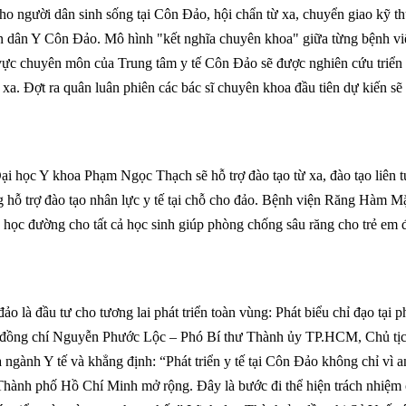
o người dân sinh sống tại Côn Đảo, hội chẩn từ xa, chuyển giao kỹ th
uân dân Y Côn Đảo. Mô hình "kết nghĩa chuyên khoa" giữa từng bệnh vi
 vực chuyên môn của Trung tâm y tế Côn Đảo sẽ được nghiên cứu triển 
o xa. Đợt ra quân luân phiên các bác sĩ chuyên khoa đầu tiên dự kiến sẽ 
 học Y khoa Phạm Ngọc Thạch sẽ hỗ trợ đào tạo từ xa, đào tạo liên t
ng hỗ trợ đào tạo nhân lực y tế tại chỗ cho đảo. Bệnh viện Răng Hàm M
học đường cho tất cả học sinh giúp phòng chống sâu răng cho trẻ em 
o là đầu tư cho tương lai phát triển toàn vùng:
Phát biểu chỉ đạo tại p
đồng chí Nguyễn Phước Lộc – Phó Bí thư Thành ủy TP.HCM, Chủ tị
h Y tế và khẳng định: “Phát triển y tế tại Côn Đảo không chỉ vì a
Thành phố Hồ Chí Minh mở rộng. Đây là bước đi thể hiện trách nhiệm