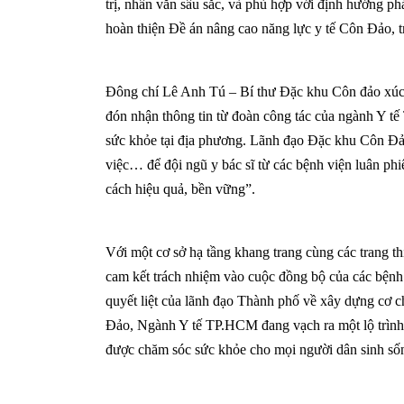
trị, nhân văn sâu sắc, và phù hợp với định hướng p
hoàn thiện Đề án nâng cao năng lực y tế Côn Đảo, 
Đông chí Lê Anh Tú – Bí thư Đặc khu Côn đảo xúc 
đón nhận thông tin từ đoàn công tác của ngành Y t
sức khỏe tại địa phương. Lãnh đạo Đặc khu Côn Đảo 
việc… để đội ngũ y bác sĩ từ các bệnh viện luân ph
cách hiệu quả, bền vững”.
Với một cơ sở hạ tầng khang trang cùng các trang t
cam kết trách nhiệm vào cuộc đồng bộ của các bệnh
quyết liệt của lãnh đạo Thành phố về xây dựng cơ ch
Đảo, Ngành Y tế TP.HCM đang vạch ra một lộ trình
được chăm sóc sức khỏe cho mọi người dân sinh sống