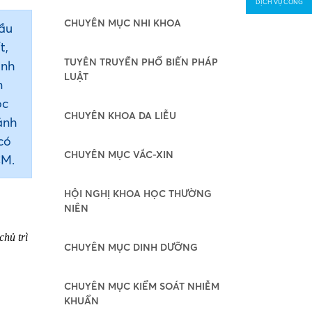
DỊCH VỤ CÔNG
CHUYÊN MỤC NHI KHOA
đầu
t,
TUYÊN TRUYỀN PHỔ BIẾN PHÁP
ành
LUẬT
n
ọc
CHUYÊN KHOA DA LIỄU
ánh
có
CHUYÊN MỤC VẮC-XIN
CM.
HỘI NGHỊ KHOA HỌC THƯỜNG
NIÊN
chủ trì
CHUYÊN MỤC DINH DƯỠNG
CHUYÊN MỤC KIỂM SOÁT NHIỄM
KHUẨN