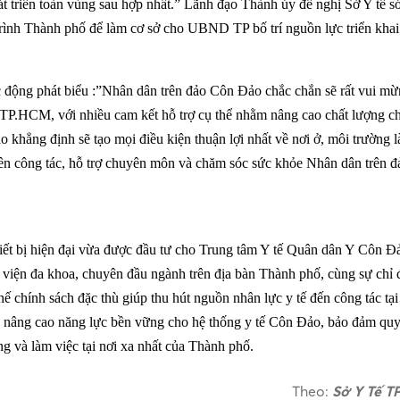
hát triển toàn vùng sau hợp nhất.” Lãnh đạo Thành ủy đề nghị Sở Y tế 
trình Thành phố để làm cơ sở cho UBND TP bố trí nguồn lực triển khai
động phát biểu :”Nhân dân trên đảo Côn Đảo chắc chắn sẽ rất vui mừ
ế TP.HCM, với nhiều cam kết hỗ trợ cụ thể nhằm nâng cao chất lượng c
khẳng định sẽ tạo mọi điều kiện thuận lợi nhất về nơi ở, môi trường 
iên công tác, hỗ trợ chuyên môn và chăm sóc sức khỏe Nhân dân trên 
hiết bị hiện đại vừa được đầu tư cho Trung tâm Y tế Quân dân Y Côn Đả
 viện đa khoa, chuyên đầu ngành trên địa bàn Thành phố, cùng sự chỉ 
ế chính sách đặc thù giúp thu hút nguồn nhân lực y tế đến công tác tạ
 nâng cao năng lực bền vững cho hệ thống y tế Côn Đảo, bảo đảm qu
 và làm việc tại nơi xa nhất của Thành phố.
Theo:
Sở Y Tế T