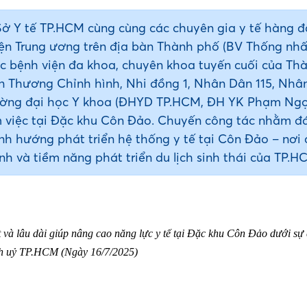
Sở Y tế TP.HCM cùng cùng các chuyên gia y tế hàng 
n Trung ương trên địa bàn Thành phố (BV Thống nhấ
 bệnh viện đa khoa, chuyên khoa tuyến cuối của Th
 Thương Chỉnh hình, Nhi đồng 1, Nhân Dân 115, Nhâ
Trường đại học Y khoa (ĐHYD TP.HCM, ĐH YK Phạm Ng
m việc tại Đặc khu Côn Đảo. Chuyến công tác nhằm đ
ịnh hướng phát triển hệ thống y tế tại Côn Đảo – nơi 
inh và tiềm năng phát triển du lịch sinh thái của TP.H
t và lâu dài giúp nâng cao năng lực y tế tại Đặc khu Côn Đảo dưới sự 
h uỷ TP.HCM (Ngày 16/7/2025)