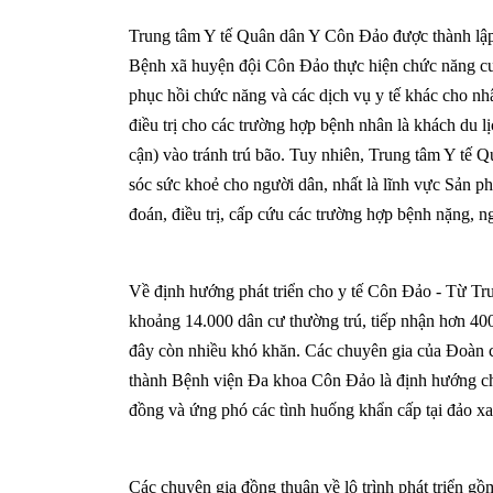
Trung tâm Y tế Quân dân Y Côn Đảo được thành lập 
Bệnh xã huyện đội Côn Đảo thực hiện chức năng cu
phục hồi chức năng và các dịch vụ y tế khác cho nhâ
điều trị cho các trường hợp bệnh nhân là khách du l
cận) vào tránh trú bão. Tuy nhiên, Trung tâm Y tế 
sóc sức khoẻ cho người dân, nhất là lĩnh vực Sản p
đoán, điều trị, cấp cứu các trường hợp bệnh nặng, ng
Về định hướng phát triển cho y tế Côn Đảo - Từ 
khoảng 14.000 dân cư thường trú, tiếp nhận hơn 400
đây còn nhiều khó khăn. Các chuyên gia của Đoàn c
thành Bệnh viện Đa khoa Côn Đảo là định hướng ch
đồng và ứng phó các tình huống khẩn cấp tại đảo xa
Các chuyên gia đồng thuận về lộ trình phát triển gồ