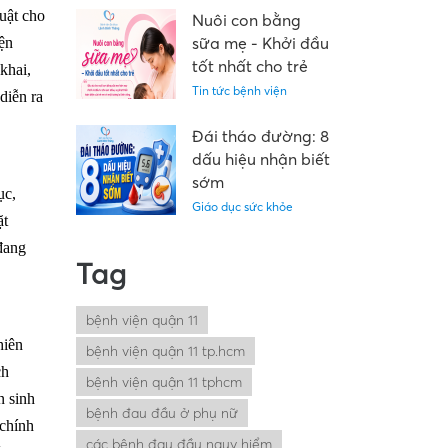
uật cho
nhập liệu kết quả
Nuôi con bằng
cận lâm sàng trên
sữa mẹ - Khởi đầu
ện
Medinet”
tốt nhất cho trẻ
khai,
Tin tức bệnh viện
diễn ra
Đái tháo đường: 8
dấu hiệu nhận biết
sớm
ục,
Giáo dục sức khỏe
ặt
đang
Tag
bệnh viện quận 11
hiên
bệnh viện quận 11 tp.hcm
ch
bệnh viện quận 11 tphcm
n sinh
bệnh đau đầu ở phụ nữ
 chính
các bệnh đau đầu nguy hiểm