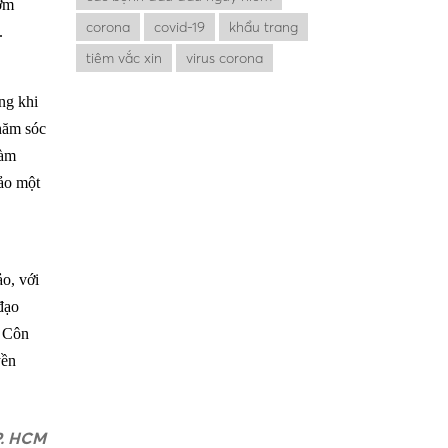
sớm
corona
covid-19
khẩu trang
.
tiêm vắc xin
virus corona
ng khi
hăm sóc
làm
đảo một
o, với
đạo
i Côn
yền
P. HCM