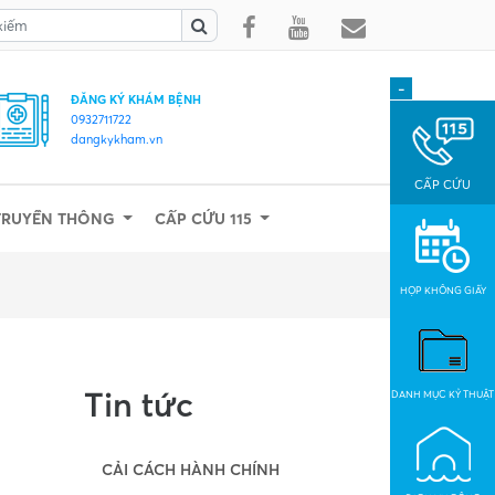
-
ĐĂNG KÝ KHÁM BỆNH
0932711722
dangkykham.vn
CẤP CỨU
TRUYỀN THÔNG
CẤP CỨU 115
HỌP KHÔNG GIẤY
Tin tức
DANH MỤC KỶ THUẬT
CẢI CÁCH HÀNH CHÍNH