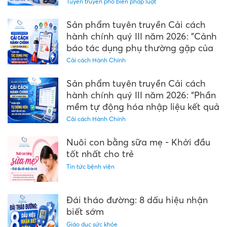
Tuyên truyền phổ biến pháp luật
Sản phẩm tuyên truyền Cải cách
hành chính quý III năm 2026: "Cảnh
báo tác dụng phụ thường gặp của
thuốc trên đơn thuốc ngoại trú"
Cải cách Hành Chính
Sản phẩm tuyên truyền Cải cách
hành chính quý III năm 2026: “Phần
mềm tự động hóa nhập liệu kết quả
cận lâm sàng trên Medinet”
Cải cách Hành Chính
Nuôi con bằng sữa mẹ - Khởi đầu
tốt nhất cho trẻ
Tin tức bệnh viện
Đái tháo đường: 8 dấu hiệu nhận
biết sớm
Giáo dục sức khỏe