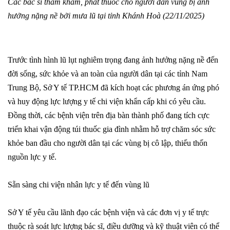
Các bác sĩ thăm khám, phát thuốc cho người dân vùng bị ảnh
hưởng nặng nề bởi mưa lũ tại tỉnh Khánh Hoà (22/11/2025)
Trước tình hình lũ lụt nghiêm trọng đang ảnh hưởng nặng nề đến
đời sống, sức khỏe và an toàn của người dân tại các tỉnh Nam
Trung Bộ, Sở Y tế TP.HCM đã kích hoạt các phương án ứng phó
và huy động lực lượng y tế chi viện khẩn cấp khi có yêu cầu.
Đồng thời, các bệnh viện trên địa bàn thành phố đang tích cực
triển khai vận động túi thuốc gia đình nhằm hỗ trợ chăm sóc sức
khỏe ban đầu cho người dân tại các vùng bị cô lập, thiếu thốn
nguồn lực y tế.
Sẵn sàng chi viện nhân lực y tế đến vùng lũ
Sở Y tế yêu cầu lãnh đạo các bệnh viện và các đơn vị y tế trực
thuộc rà soát lực lượng bác sĩ, điều dưỡng và kỹ thuật viên có thể