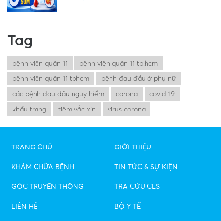
Tag
bệnh viện quận 11
bệnh viện quận 11 tp.hcm
bệnh viện quận 11 tphcm
bệnh đau đầu ở phụ nữ
các bệnh đau đầu nguy hiểm
corona
covid-19
khẩu trang
tiêm vắc xin
virus corona
TRANG CHỦ
GIỚI THIỆU
KHÁM CHỮA BỆNH
TIN TỨC & SỰ KIỆN
GÓC TRUYỀN THÔNG
TRA CỨU CLS
LIÊN HỆ
BỘ Y TẾ