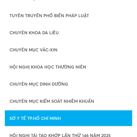
TUYÊN TRUYỀN PHỔ BIẾN PHÁP LUẬT
CHUYÊN KHOA DA LIỄU
CHUYÊN MỤC VẮC-XIN
HỘI NGHỊ KHOA HỌC THƯỜNG NIÊN
CHUYÊN MỤC DINH DƯỠNG
CHUYÊN MỤC KIỂM SOÁT NHIỄM KHUẨN
SỞ Y TẾ TP.HỒ CHÍ MINH
HỘI NGHỊ TÁI TẠO KHỚP LẦN THỨ 146 NĂM 2025