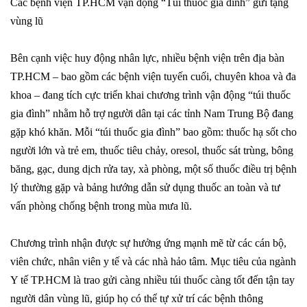
Các bệnh viện TP.HCM vận động “Túi thuốc gia đình” gửi tặng
vùng lũ
Bên cạnh việc huy động nhân lực, nhiều bệnh viện trên địa bàn
TP.HCM – bao gồm các bệnh viện tuyến cuối, chuyên khoa và đa
khoa – đang tích cực triển khai chương trình vận động “túi thuốc
gia đình” nhằm hỗ trợ người dân tại các tỉnh Nam Trung Bộ đang
gặp khó khăn. Mỗi “túi thuốc gia đình” bao gồm: thuốc hạ sốt cho
người lớn và trẻ em, thuốc tiêu chảy, oresol, thuốc sát trùng, bông
băng, gạc, dung dịch rửa tay, xà phòng, một số thuốc điều trị bệnh
lý thường gặp và bảng hướng dẫn sử dụng thuốc an toàn và tư
vấn phòng chống bệnh trong mùa mưa lũ.
Chương trình nhận được sự hưởng ứng mạnh mẽ từ các cán bộ,
viên chức, nhân viên y tế và các nhà hảo tâm. Mục tiêu của ngành
Y tế TP.HCM là trao gửi càng nhiều túi thuốc càng tốt đến tận tay
người dân vùng lũ, giúp họ có thể tự xử trí các bệnh thông