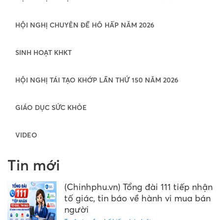
HỘI NGHỊ CHUYÊN ĐỀ HÔ HẤP NĂM 2026
SINH HOẠT KHKT
HỘI NGHỊ TÁI TẠO KHỚP LẦN THỨ 150 NĂM 2026
GIÁO DỤC SỨC KHỎE
VIDEO
Tin mới
(Chinhphu.vn) Tổng đài 111 tiếp nhận
tố giác, tin báo về hành vi mua bán
người