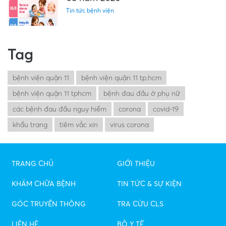
Tin tức bệnh viện
Tag
bệnh viện quận 11
bệnh viện quận 11 tp.hcm
bệnh viện quận 11 tphcm
bệnh đau đầu ở phụ nữ
các bệnh đau đầu nguy hiểm
corona
covid-19
khẩu trang
tiêm vắc xin
virus corona
TRANG CHỦ
GIỚI THIỆU
KHÁM CHỮA BỆNH
TIN TỨC & SỰ KIỆN
GÓC TRUYỀN THÔNG
TRA CỨU CLS
LIÊN HỆ
BỘ Y TẾ