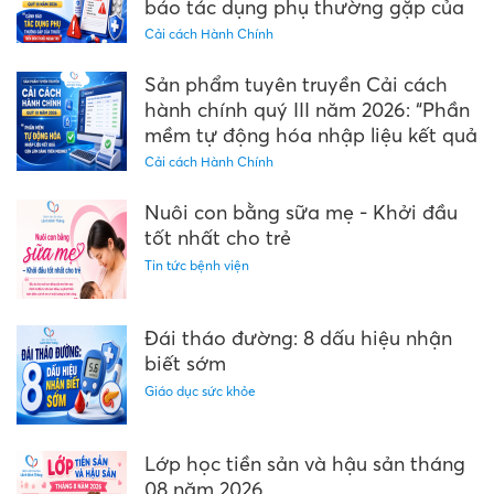
báo tác dụng phụ thường gặp của
thuốc trên đơn thuốc ngoại trú"
Cải cách Hành Chính
Sản phẩm tuyên truyền Cải cách
hành chính quý III năm 2026: “Phần
mềm tự động hóa nhập liệu kết quả
cận lâm sàng trên Medinet”
Cải cách Hành Chính
Nuôi con bằng sữa mẹ - Khởi đầu
tốt nhất cho trẻ
Tin tức bệnh viện
Đái tháo đường: 8 dấu hiệu nhận
biết sớm
Giáo dục sức khỏe
Lớp học tiền sản và hậu sản tháng
08 năm 2026