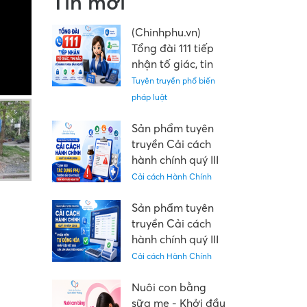
Tin mới
(Chinhphu.vn)
Tổng đài 111 tiếp
nhận tố giác, tin
báo về hành vi
Tuyên truyền phổ biến
mua bán người
pháp luật
Sản phẩm tuyên
truyền Cải cách
hành chính quý III
năm 2026: "Cảnh
Cải cách Hành Chính
báo tác dụng phụ
thường gặp của
Sản phẩm tuyên
thuốc trên đơn
truyền Cải cách
thuốc ngoại trú"
hành chính quý III
năm 2026: “Phần
Cải cách Hành Chính
mềm tự động hóa
nhập liệu kết quả
Nuôi con bằng
cận lâm sàng trên
sữa mẹ - Khởi đầu