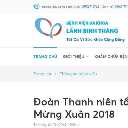
0932711722
0967 77
Đường dây nóng Bệnh Viện:
- Sở Y Tế:
BỆNH VIỆN ĐA KHOA
LÃNH BINH THĂNG
Tất Cả Vì Sức Khỏe Cộng Đồng
(CURRENT)
TRANG CHỦ
GIỚI THIỆU
KHÁM CHỮA BỆ
Trang chủ
Thông tin bệnh viện
Đoàn Thanh niên t
Mừng Xuân 2018
Thứ bảy, 05/01/2019, 12:38:55