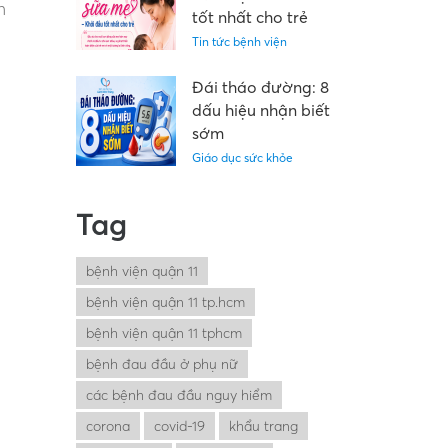
n
Medinet”
tốt nhất cho trẻ
Tin tức bệnh viện
Đái tháo đường: 8
dấu hiệu nhận biết
sớm
Giáo dục sức khỏe
Tag
bệnh viện quận 11
bệnh viện quận 11 tp.hcm
bệnh viện quận 11 tphcm
bệnh đau đầu ở phụ nữ
các bệnh đau đầu nguy hiểm
corona
covid-19
khẩu trang