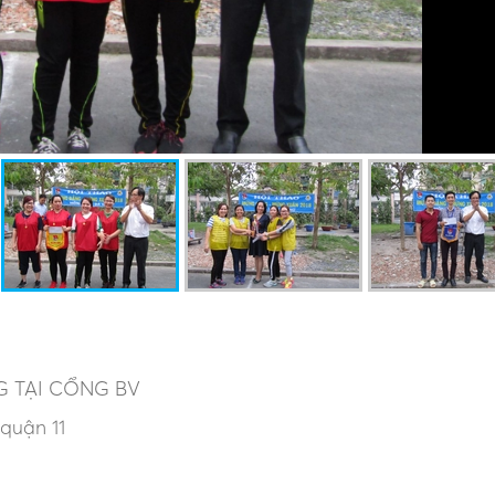
 TẠI CỔNG BV
quận 11