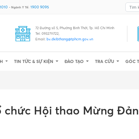
 1010
1900 9095
- Ngành Y Tế:
72 Đường số 5, Phường Bình Thới, Tp. Hồ Chí Minh
Tel: 0932711722,
Email:
bv.dklbthang@tphcm.gov.vn
NH
TIN TỨC & SỰ KIỆN
ĐÀO TẠO
TRA CỨU
GÓC 
ổ chức Hội thao Mừng Đả