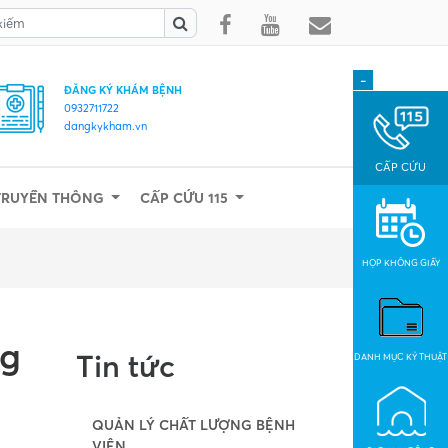
-
ĐĂNG KÝ KHÁM BỆNH
0932711722
dangkykham.vn
CẤP CỨU
TRUYỀN THÔNG
CẤP CỨU 115
HỌP KHÔNG GIẤY
ng
Tin tức
DANH MỤC KỶ THUẬT
QUẢN LÝ CHẤT LƯỢNG BỆNH
VIỆN