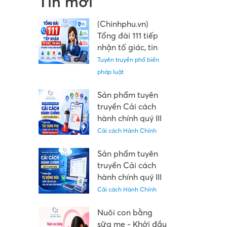
Tin mới
(Chinhphu.vn)
Tổng đài 111 tiếp
nhận tố giác, tin
báo về hành vi
Tuyên truyền phổ biến
mua bán người
pháp luật
Sản phẩm tuyên
truyền Cải cách
hành chính quý III
năm 2026: "Cảnh
Cải cách Hành Chính
báo tác dụng phụ
thường gặp của
Sản phẩm tuyên
thuốc trên đơn
truyền Cải cách
thuốc ngoại trú"
hành chính quý III
năm 2026: “Phần
Cải cách Hành Chính
mềm tự động hóa
nhập liệu kết quả
Nuôi con bằng
cận lâm sàng trên
sữa mẹ - Khởi đầu