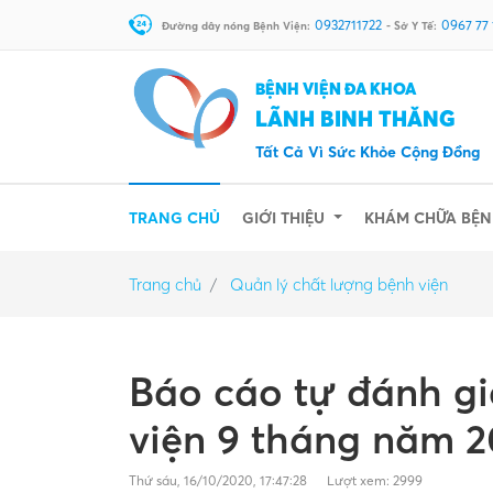
0932711722
0967 77
Đường dây nóng Bệnh Viện:
- Sở Y Tế:
BỆNH VIỆN ĐA KHOA
LÃNH BINH THĂNG
Tất Cả Vì Sức Khỏe Cộng Đồng
(CURRENT)
TRANG CHỦ
GIỚI THIỆU
KHÁM CHỮA BỆ
Trang chủ
Quản lý chất lượng bệnh viện
Báo cáo tự đánh gi
viện 9 tháng năm 
Thứ sáu, 16/10/2020, 17:47:28
Lượt xem: 2999