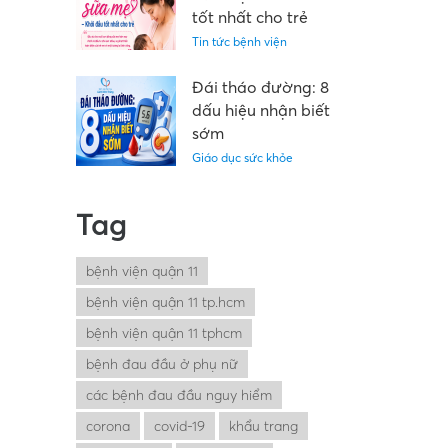
Medinet”
tốt nhất cho trẻ
Tin tức bệnh viện
Đái tháo đường: 8
dấu hiệu nhận biết
sớm
Giáo dục sức khỏe
Tag
bệnh viện quận 11
bệnh viện quận 11 tp.hcm
bệnh viện quận 11 tphcm
bệnh đau đầu ở phụ nữ
các bệnh đau đầu nguy hiểm
corona
covid-19
khẩu trang