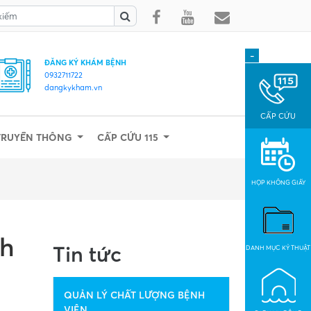
-
ĐĂNG KÝ KHÁM BỆNH
0932711722
dangkykham.vn
CẤP CỨU
TRUYỀN THÔNG
CẤP CỨU 115
HỌP KHÔNG GIẤY
nh
Tin tức
DANH MỤC KỶ THUẬT
QUẢN LÝ CHẤT LƯỢNG BỆNH
VIỆN