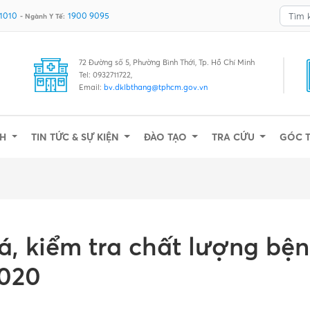
 1010
1900 9095
- Ngành Y Tế:
72 Đường số 5, Phường Bình Thới, Tp. Hồ Chí Minh
Tel: 0932711722,
Email:
bv.dklbthang@tphcm.gov.vn
NH
TIN TỨC & SỰ KIỆN
ĐÀO TẠO
TRA CỨU
GÓC 
á, kiểm tra chất lượng bệ
2020