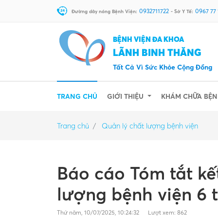
0932711722
0967 77
Đường dây nóng Bệnh Viện:
- Sở Y Tế:
BỆNH VIỆN ĐA KHOA
LÃNH BINH THĂNG
Tất Cả Vì Sức Khỏe Cộng Đồng
(CURRENT)
TRANG CHỦ
GIỚI THIỆU
KHÁM CHỮA BỆ
Trang chủ
Quản lý chất lượng bệnh viện
Báo cáo Tóm tắt kế
lượng bệnh viện 6
Thứ năm, 10/07/2025, 10:24:32
Lượt xem: 862