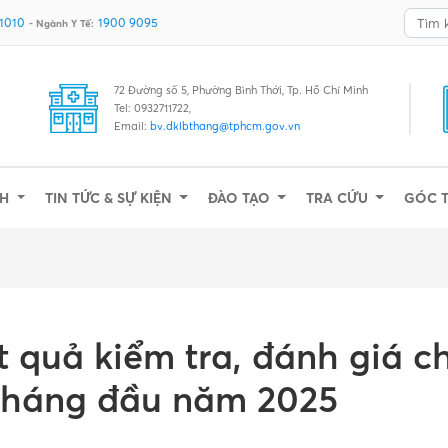
 1010
1900 9095
- Ngành Y Tế:
72 Đường số 5, Phường Bình Thới, Tp. Hồ Chí Minh
Tel: 0932711722,
Email:
bv.dklbthang@tphcm.gov.vn
NH
TIN TỨC & SỰ KIỆN
ĐÀO TẠO
TRA CỨU
GÓC 
t quả kiểm tra, đánh giá c
 tháng đầu năm 2025