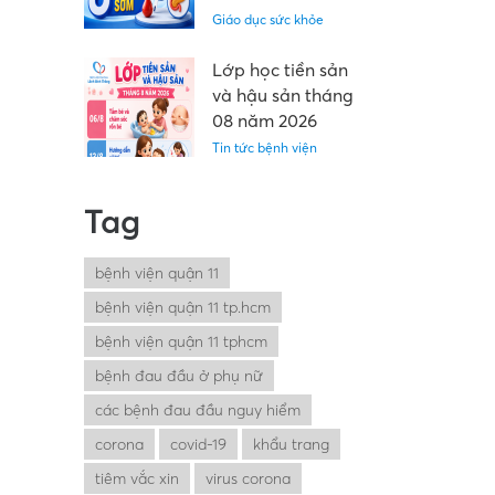
Giáo dục sức khỏe
Lớp học tiền sản
và hậu sản tháng
08 năm 2026
Tin tức bệnh viện
Tag
bệnh viện quận 11
bệnh viện quận 11 tp.hcm
bệnh viện quận 11 tphcm
bệnh đau đầu ở phụ nữ
các bệnh đau đầu nguy hiểm
corona
covid-19
khẩu trang
tiêm vắc xin
virus corona