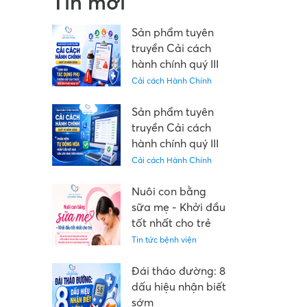
Tin mới
Sản phẩm tuyên
truyền Cải cách
hành chính quý III
năm 2026: "Cảnh
Cải cách Hành Chính
báo tác dụng phụ
thường gặp của
Sản phẩm tuyên
thuốc trên đơn
truyền Cải cách
thuốc ngoại trú"
hành chính quý III
năm 2026: “Phần
Cải cách Hành Chính
mềm tự động hóa
nhập liệu kết quả
Nuôi con bằng
cận lâm sàng trên
sữa mẹ - Khởi đầu
Medinet”
tốt nhất cho trẻ
Tin tức bệnh viện
Đái tháo đường: 8
dấu hiệu nhận biết
sớm