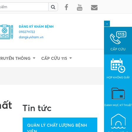
-
ĐĂNG KÝ KHÁM BỆNH
0932711722
dangkykham.vn
CẤP CỨU
TRUYỀN THÔNG
CẤP CỨU 115
HỌP KHÔNG GIẤY
hất
Tin tức
DANH MỤC KỶ THUẬT
QUẢN LÝ CHẤT LƯỢNG BỆNH
VIỆN