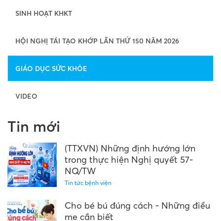
SINH HOẠT KHKT
HỘI NGHỊ TÁI TẠO KHỚP LẦN THỨ 150 NĂM 2026
GIÁO DỤC SỨC KHỎE
VIDEO
Tin mới
(TTXVN) Những định hướng lớn
trong thực hiện Nghị quyết 57-
NQ/TW
Tin tức bệnh viện
Cho bé bú đúng cách - Những điều
mẹ cần biết