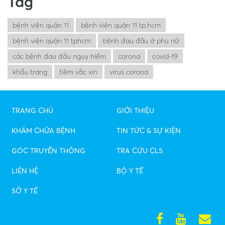
Tag
bệnh viện quận 11
bệnh viện quận 11 tp.hcm
bệnh viện quận 11 tphcm
bệnh đau đầu ở phụ nữ
các bệnh đau đầu nguy hiểm
corona
covid-19
khẩu trang
tiêm vắc xin
virus corona
TRANG CHỦ
GIỚI THIỆU
KHÁM CHỮA BỆNH
TIN TỨC & SỰ KIỆN
GÓC TRUYỀN THÔNG
TRA CỨU CLS
LIÊN HỆ
BỘ Y TẾ
SỞ Y TẾ