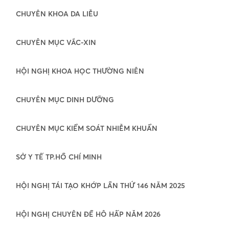
CHUYÊN KHOA DA LIỄU
CHUYÊN MỤC VẮC-XIN
HỘI NGHỊ KHOA HỌC THƯỜNG NIÊN
CHUYÊN MỤC DINH DƯỠNG
CHUYÊN MỤC KIỂM SOÁT NHIỄM KHUẨN
SỞ Y TẾ TP.HỒ CHÍ MINH
HỘI NGHỊ TÁI TẠO KHỚP LẦN THỨ 146 NĂM 2025
HỘI NGHỊ CHUYÊN ĐỀ HÔ HẤP NĂM 2026