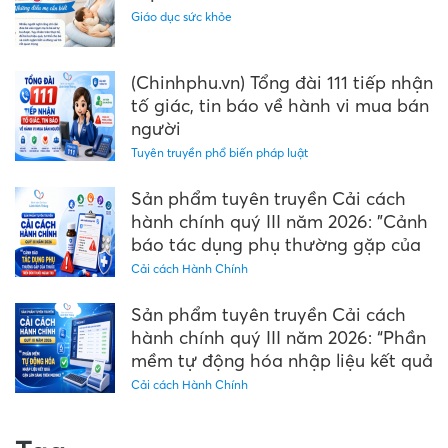
Giáo dục sức khỏe
(Chinhphu.vn) Tổng đài 111 tiếp nhận
tố giác, tin báo về hành vi mua bán
người
Tuyên truyền phổ biến pháp luật
Sản phẩm tuyên truyền Cải cách
hành chính quý III năm 2026: "Cảnh
báo tác dụng phụ thường gặp của
thuốc trên đơn thuốc ngoại trú"
Cải cách Hành Chính
Sản phẩm tuyên truyền Cải cách
hành chính quý III năm 2026: “Phần
mềm tự động hóa nhập liệu kết quả
cận lâm sàng trên Medinet”
Cải cách Hành Chính