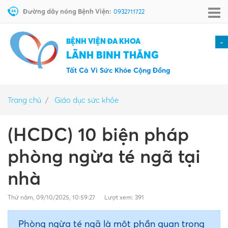
Đường dây nóng Bệnh Viện:
0932711722
BỆNH VIỆN ĐA KHOA
-
LÃNH BINH THĂNG
Tất Cả Vì Sức Khỏe Cộng Đồng
Trang chủ
Giáo dục sức khỏe
(HCDC) 10 biện pháp
phòng ngừa té ngã tại
nhà
Thứ năm, 09/10/2025, 10:59:27
Lượt xem: 391
Phòng ngừa té ngã là một phần quan trọng