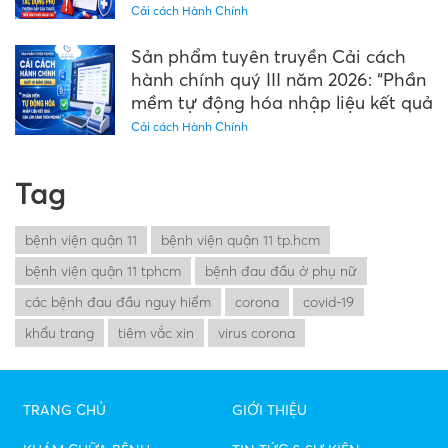
thuốc trên đơn thuốc ngoại trú"
Cải cách Hành Chính
Sản phẩm tuyên truyền Cải cách
hành chính quý III năm 2026: “Phần
mềm tự động hóa nhập liệu kết quả
cận lâm sàng trên Medinet”
Cải cách Hành Chính
Tag
bệnh viện quận 11
bệnh viện quận 11 tp.hcm
bệnh viện quận 11 tphcm
bệnh đau đầu ở phụ nữ
các bệnh đau đầu nguy hiểm
corona
covid-19
khẩu trang
tiêm vắc xin
virus corona
TRANG CHỦ
GIỚI THIỆU