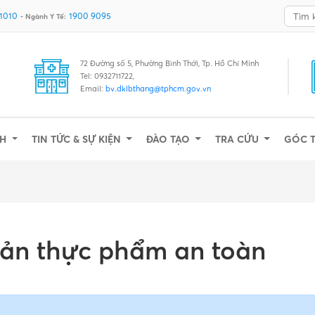
 1010
1900 9095
- Ngành Y Tế:
72 Đường số 5, Phường Bình Thới, Tp. Hồ Chí Minh
Tel: 0932711722,
Email:
bv.dklbthang@tphcm.gov.vn
NH
TIN TỨC & SỰ KIỆN
ĐÀO TẠO
TRA CỨU
GÓC 
uản thực phẩm an toàn