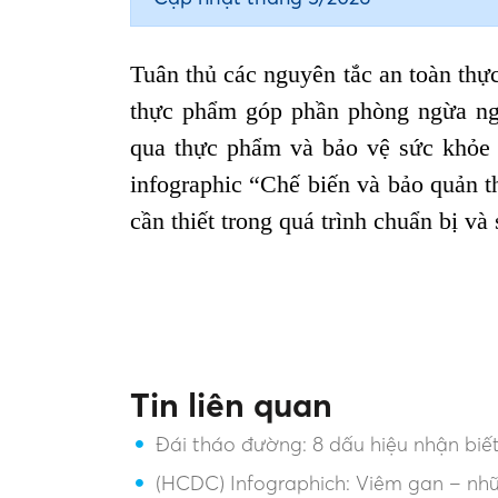
Tuân thủ các nguyên tắc an toàn thực
thực phẩm góp phần phòng ngừa ng
qua thực phẩm và bảo vệ sức khỏe c
infographic “Chế biến và bảo quản t
cần thiết trong quá trình chuẩn bị v
Tin liên quan
Đái tháo đường: 8 dấu hiệu nhận biế
(HCDC) Infographich: Viêm gan – nh