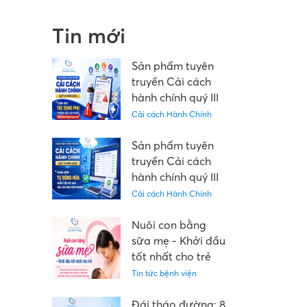
Tin mới
Sản phẩm tuyên
truyền Cải cách
hành chính quý III
năm 2026: "Cảnh
Cải cách Hành Chính
báo tác dụng phụ
thường gặp của
Sản phẩm tuyên
thuốc trên đơn
truyền Cải cách
thuốc ngoại trú"
hành chính quý III
năm 2026: “Phần
Cải cách Hành Chính
mềm tự động hóa
nhập liệu kết quả
Nuôi con bằng
cận lâm sàng trên
sữa mẹ - Khởi đầu
Medinet”
tốt nhất cho trẻ
Tin tức bệnh viện
Đái tháo đường: 8