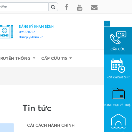
-
ĐĂNG KÝ KHÁM BỆNH
0932711722
dangkykham.vn
CẤP CỨU
TRUYỀN THÔNG
CẤP CỨU 115
HỌP KHÔNG GIẤY
Tin tức
DANH MỤC KỶ THUẬT
CẢI CÁCH HÀNH CHÍNH