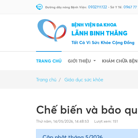
0932711722
0967 77
Đường dây nóng Bệnh Viện:
- Sở Y Tế:
BỆNH VIỆN ĐA KHOA
LÃNH BINH THĂNG
Tất Cả Vì Sức Khỏe Cộng Đồng
(CURRENT)
TRANG CHỦ
GIỚI THIỆU
KHÁM CHỮA BỆ
Trang chủ
Giáo dục sức khỏe
Chế biến và bảo q
Thứ năm, 14/05/2026, 14:48:53
Lượt xem: 151
Cập nhật tháng 5/2026