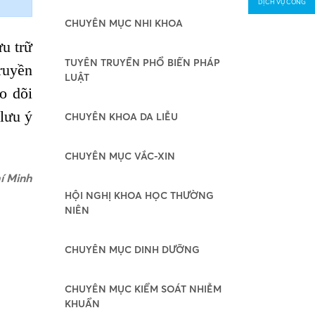
DỊCH VỤ CÔNG
CHUYÊN MỤC NHI KHOA
ưu trữ
TUYÊN TRUYỀN PHỔ BIẾN PHÁP
ruyền
LUẬT
o dõi
lưu ý
CHUYÊN KHOA DA LIỄU
CHUYÊN MỤC VẮC-XIN
í Minh
HỘI NGHỊ KHOA HỌC THƯỜNG
NIÊN
CHUYÊN MỤC DINH DƯỠNG
CHUYÊN MỤC KIỂM SOÁT NHIỄM
KHUẨN