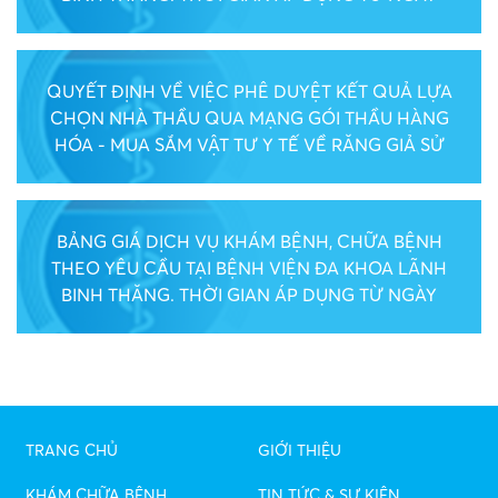
01/06/2026
QUYẾT ĐỊNH VỀ VIỆC PHÊ DUYỆT KẾT QUẢ LỰA
CHỌN NHÀ THẦU QUA MẠNG GÓI THẦU HÀNG
HÓA - MUA SẮM VẬT TƯ Y TẾ VỀ RĂNG GIẢ SỬ
DỤNG TẠI KHOA RĂNG HÀM MẶT NĂM 2026 LẦN 7
BẢNG GIÁ DỊCH VỤ KHÁM BỆNH, CHỮA BỆNH
THEO YÊU CẦU TẠI BỆNH VIỆN ĐA KHOA LÃNH
BINH THĂNG. THỜI GIAN ÁP DỤNG TỪ NGÀY
26/03/2026
TRANG CHỦ
GIỚI THIỆU
KHÁM CHỮA BỆNH
TIN TỨC & SỰ KIỆN